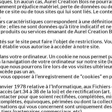
s risques. En aucun cas, Aurel Creation Bois ne pour
amment préjudice matériel, perte de données ou de
 de ce site ou de tous sites qui lui sont liés. Le co
.
eurs caractéristiques correspondent à une définiti
ite ; elles ne sont données qu’à titre indicatif et
 produits ou services émanant de Aurel Creation B
és sur le site peut faire l’objet de restrictions. V
t établie vous autorise à accéder à notre site.
ns votre ordinateur. Un cookie ne nous permet pas 
 la navigation de votre ordinateur sur notre site (
) que nous pourrons lire lors de vos visites ultérie
xcède pas un an.
ous opposer à l’enregistrement de “cookies” en p
janvier 1978 relative à l’Informatique, aux Fichiers
’accès (art.34 à 38 de la loi) et de rectification (ar
ntacter pour que soient rectifiées, complétées, mi
complètes, équivoques, périmées ou dont la collect
ormations qui vous concernent sont uniquement des
tiers (partenaires commerciaux, etc).