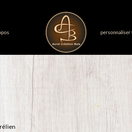
opos
personnaliser 
rélien