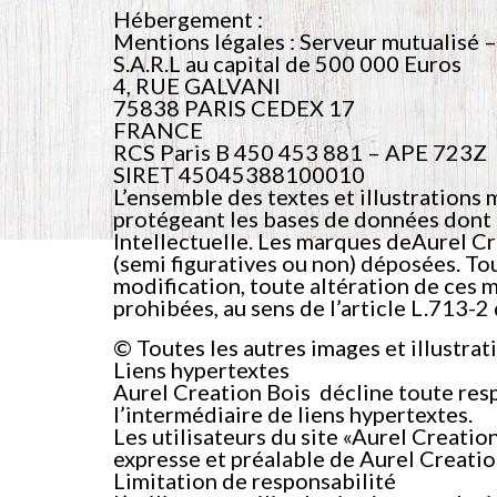
Hébergement :
Mentions légales : Serveur mutualisé 
S.A.R.L au capital de 500 000 Euros
4, RUE GALVANI
75838 PARIS CEDEX 17
FRANCE
RCS Paris B 450 453 881 – APE 723Z
SIRET 45045388100010
L’ensemble des textes et illustrations m
protégeant les bases de données dont l
Intellectuelle. Les marques deAurel Cre
(semi figuratives ou non) déposées. To
modification, toute altération de ces 
prohibées, au sens de l’article L.713-2
© Toutes les autres images et illustrat
Liens hypertextes
Aurel Creation Bois décline toute respo
l’intermédiaire de liens hypertextes.
Les utilisateurs du site «Aurel Creatio
expresse et préalable de Aurel Creatio
Limitation de responsabilité