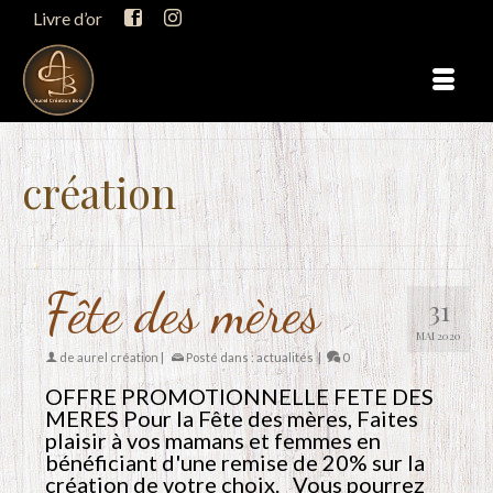
Livre d’or
création
Fête des mères
31
MAI 2020
de
aurel création
|
Posté dans :
actualités
|
0
OFFRE PROMOTIONNELLE FETE DES
MERES Pour la Fête des mères, Faites
plaisir à vos mamans et femmes en
bénéficiant d'une remise de 20% sur la
création de votre choix. Vous pourrez