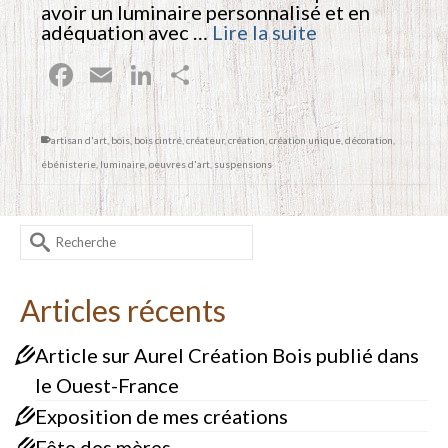
avoir un luminaire personnalisé et en
adéquation avec …
Lire la suite
Facebook
Email
LinkedIn
Partager
artisan d'art
,
bois
,
bois cintré
,
créateur
,
création
,
création unique
,
décoration
,
ébénisterie
,
luminaire
,
oeuvres d'art
,
suspensions
Rechercher :
Articles récents
Article sur Aurel Création Bois publié dans
le Ouest-France
Exposition de mes créations
Fête des mères