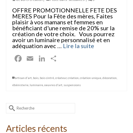
OFFRE PROMOTIONNELLE FETE DES
MERES Pour la Fête des mères, Faites
plaisir à vos mamans et femmes en
bénéficiant d'une remise de 20% sur la
création de votre choix. Vous pourrez
avoir un luminaire personnalisé et en
adéquation avec …
Lire la suite
Facebook
Email
LinkedIn
Partager
artisan d'art
,
bois
,
bois cintré
,
créateur
,
création
,
création unique
,
décoration
,
ébénisterie
,
luminaire
,
oeuvres d'art
,
suspensions
Rechercher :
Articles récents