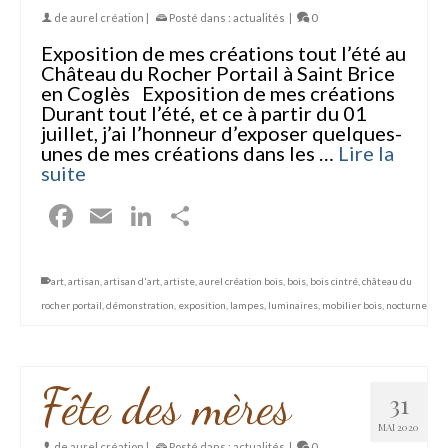
de
aurel création
|
Posté dans :
actualités
|
0
Exposition de mes créations tout l’été au
Château du Rocher Portail à Saint Brice
en Coglès Exposition de mes créations
Durant tout l’été, et ce à partir du 01
juillet, j’ai l’honneur d’exposer quelques-
unes de mes créations dans les …
Lire la
suite
Facebook
Email
LinkedIn
Partager
art
,
artisan
,
artisan d'art
,
artiste
,
aurel création bois
,
bois
,
bois cintré
,
château du
rocher portail
,
démonstration
,
exposition
,
lampes
,
luminaires
,
mobilier bois
,
nocturne
Fête des mères
31
MAI 2020
de
aurel création
|
Posté dans :
actualités
|
0