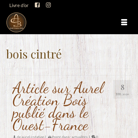
Livre d’or
bois cintré
Article sur Aurel
8
Création Bois
JUIL 2020
publié dans le
Ouest-France
de
aurel création
|
Posté dans :
actualités
|
0