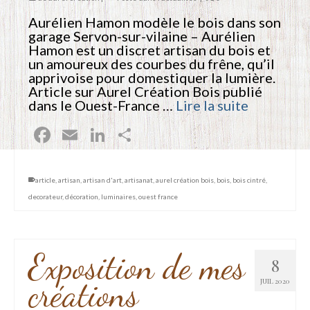
Aurélien Hamon modèle le bois dans son
garage Servon-sur-vilaine – Aurélien
Hamon est un discret artisan du bois et
un amoureux des courbes du frêne, qu’il
apprivoise pour domestiquer la lumière.
Article sur Aurel Création Bois publié
dans le Ouest-France …
Lire la suite
Facebook
Email
LinkedIn
Partager
article
,
artisan
,
artisan d'art
,
artisanat
,
aurel création bois
,
bois
,
bois cintré
,
decorateur
,
décoration
,
luminaires
,
ouest france
Exposition de mes
8
créations
JUIL 2020