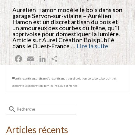
Aurélien Hamon modèle le bois dans son
garage Servon-sur-vilaine – Aurélien
Hamon est un discret artisan du bois et
un amoureux des courbes du frêne, qu’il
apprivoise pour domestiquer la lumière.
Article sur Aurel Création Bois publié
dans le Ouest-France …
Lire la suite
Facebook
Email
LinkedIn
Partager
article
,
artisan
,
artisan d'art
,
artisanat
,
aurel création bois
,
bois
,
bois cintré
,
decorateur
,
décoration
,
luminaires
,
ouest france
Rechercher :
Articles récents