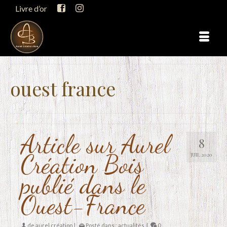
Livre d’or
ouest france
Article sur Aurel
8
Création Bois
JUIL 2020
publié dans le
Ouest-France
de
aurel création
|
Posté dans :
actualités
|
0