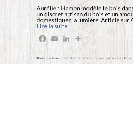
Aurélien Hamon modèle le bois dans
un discret artisan du bois et un amo
domestiquer la lumière. Article sur
Lire la suite
Facebook
Email
LinkedIn
Partager
article
,
artisan
,
artisan d'art
,
artisanat
,
aurel création bois
,
bois
,
bois c