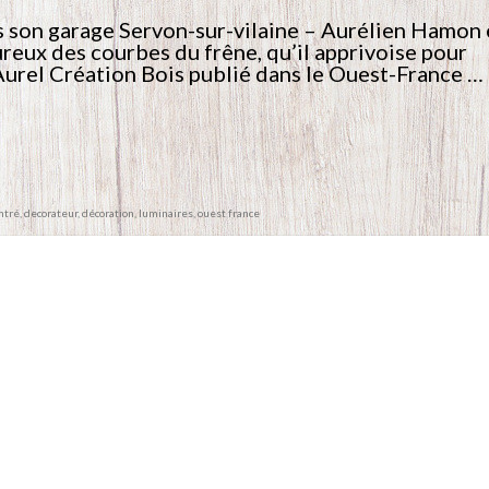
 son garage Servon-sur-vilaine – Aurélien Hamon 
ureux des courbes du frêne, qu’il apprivoise pour
 Aurel Création Bois publié dans le Ouest-France …
intré
,
decorateur
,
décoration
,
luminaires
,
ouest france