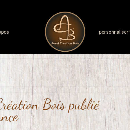
opos
personnaliser 
Création Bois publié
ance