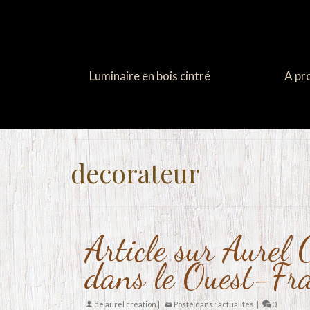
Luminaire en bois cintré
A pr
decorateur
Article sur Aurel 
dans le Ouest-Fr
de
aurel création
|
Posté dans :
actualités
|
0