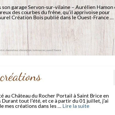
 son garage Servon-sur-vilaine – Aurélien Hamon 
ureux des courbes du frêne, qu’il apprivoise pour
 Aurel Création Bois publié dans le Ouest-France …
intré
,
decorateur
,
décoration
,
luminaires
,
ouest france
créations
té au Château du Rocher Portail à Saint Brice en
ant tout l’été, et ce à partir du 01 juillet, j’ai
de mes créations dans les …
Lire la suite