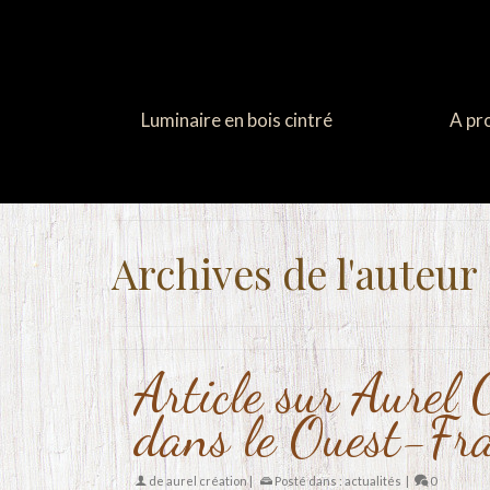
Luminaire en bois cintré
A pr
Archives de l'auteur 
Article sur Aurel 
dans le Ouest-Fr
de
aurel création
|
Posté dans :
actualités
|
0