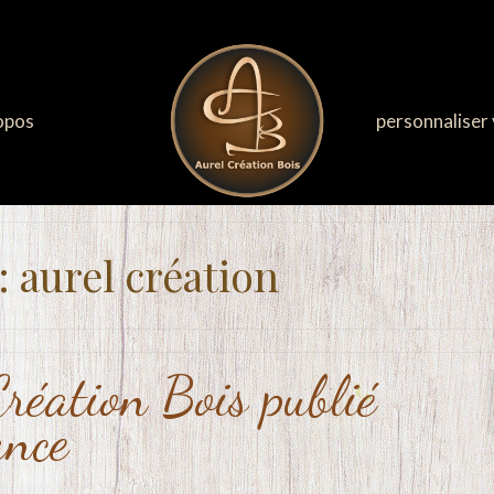
opos
personnaliser 
: aurel création
Création Bois publié
ance