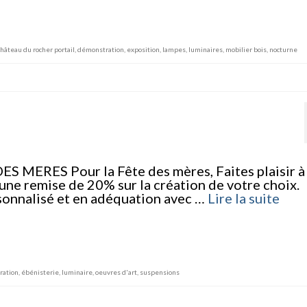
château du rocher portail
,
démonstration
,
exposition
,
lampes
,
luminaires
,
mobilier bois
,
nocturne
RES Pour la Fête des mères, Faites plaisir à
ne remise de 20% sur la création de votre choix.
sonnalisé et en adéquation avec …
Lire la suite
ration
,
ébénisterie
,
luminaire
,
oeuvres d'art
,
suspensions