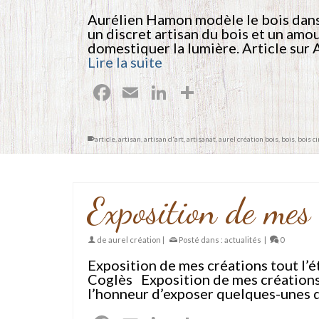
Aurélien Hamon modèle le bois dans
un discret artisan du bois et un amo
domestiquer la lumière. Article sur
Lire la suite
Facebook
Email
LinkedIn
Partager
article
,
artisan
,
artisan d'art
,
artisanat
,
aurel création bois
,
bois
,
bois c
Exposition de mes 
de
aurel création
|
Posté dans :
actualités
|
0
Exposition de mes créations tout l’é
Coglès Exposition de mes créations Dur
l’honneur d’exposer quelques-unes 