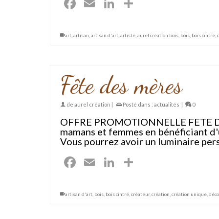
Facebook
Email
LinkedIn
Partager
art
,
artisan
,
artisan d'art
,
artiste
,
aurel création bois
,
bois
,
bois cintré
,
Fête des mères
de
aurel création
|
Posté dans :
actualités
|
0
OFFRE PROMOTIONNELLE FETE DES ME
mamans et femmes en bénéficiant d'u
Vous pourrez avoir un luminaire per
Facebook
Email
LinkedIn
Partager
artisan d'art
,
bois
,
bois cintré
,
créateur
,
création
,
création unique
,
déco