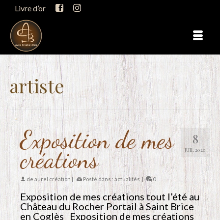
Livre d’or
artiste
Exposition de mes
8
créations
JUIL 2020
de
aurel création
|
Posté dans :
actualités
|
0
Exposition de mes créations tout l’été au
Château du Rocher Portail à Saint Brice
en Coglès Exposition de mes créations