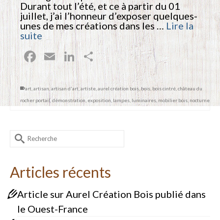
Durant tout l’été, et ce à partir du 01
juillet, j’ai l’honneur d’exposer quelques-
unes de mes créations dans les …
Lire la
suite
Facebook
Email
LinkedIn
Partager
art
,
artisan
,
artisan d'art
,
artiste
,
aurel création bois
,
bois
,
bois cintré
,
château du
rocher portail
,
démonstration
,
exposition
,
lampes
,
luminaires
,
mobilier bois
,
nocturne
Rechercher :
Articles récents
Article sur Aurel Création Bois publié dans
le Ouest-France