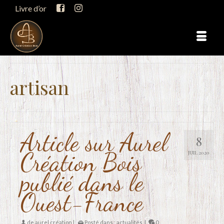
Livre d’or
artisan
Article sur Aurel
8
Création Bois
JUIL 2020
publié dans le
Ouest-France
de
aurel création
|
Posté dans :
actualités
|
0