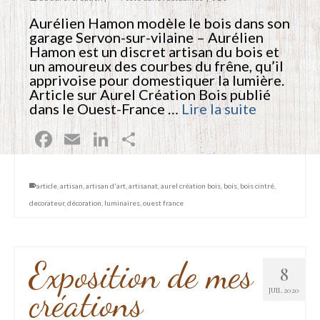
Aurélien Hamon modèle le bois dans son
garage Servon-sur-vilaine – Aurélien
Hamon est un discret artisan du bois et
un amoureux des courbes du frêne, qu’il
apprivoise pour domestiquer la lumière.
Article sur Aurel Création Bois publié
dans le Ouest-France …
Lire la suite
Facebook
Email
LinkedIn
Partager
article
,
artisan
,
artisan d'art
,
artisanat
,
aurel création bois
,
bois
,
bois cintré
,
decorateur
,
décoration
,
luminaires
,
ouest france
Exposition de mes
8
créations
JUIL 2020