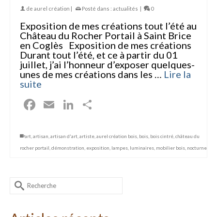
de
aurel création
|
Posté dans :
actualités
|
0
Exposition de mes créations tout l’été au
Château du Rocher Portail à Saint Brice
en Coglès Exposition de mes créations
Durant tout l’été, et ce à partir du 01
juillet, j’ai l’honneur d’exposer quelques-
unes de mes créations dans les …
Lire la
suite
Facebook
Email
LinkedIn
Partager
art
,
artisan
,
artisan d'art
,
artiste
,
aurel création bois
,
bois
,
bois cintré
,
château du
rocher portail
,
démonstration
,
exposition
,
lampes
,
luminaires
,
mobilier bois
,
nocturne
Rechercher :